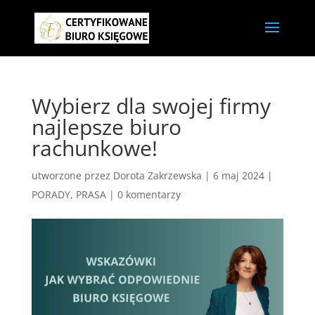
Wybierz dla swojej firmy
najlepsze biuro
rachunkowe!
utworzone przez
Dorota Zakrzewska
|
6 maj 2024
|
PORADY
,
PRASA
|
0 komentarzy